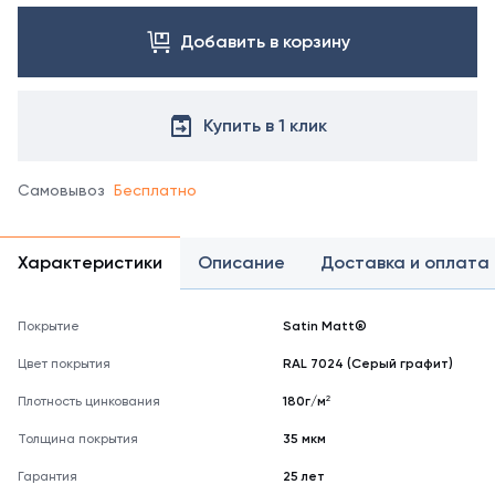
с
Добавить в корзину
менеджером.
Посмотреть
все
цвета
Купить в 1 клик
можно
в
справочнике
Самовывоз
Бесплатно
цветов
RAL
Характеристики
Описание
Доставка и оплата
Покрытие
Satin Matt®
Цвет покрытия
RAL 7024 (Серый графит)
Плотность цинкования
180г/м²
Толщина покрытия
35 мкм
Гарантия
25 лет