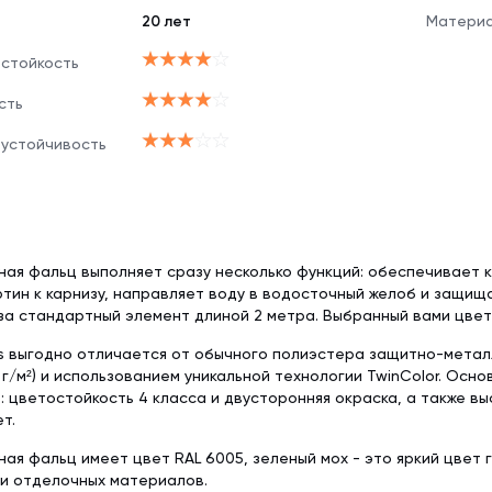
20 лет
Материа
 стойкость
сть
 устойчивость
ная фальц выполняет сразу несколько функций: обеспечивает 
тин к карнизу, направляет воду в водосточный желоб и защищ
за стандартный элемент длиной 2 метра. Выбранный вами цвет
as выгодно отличается от обычного полиэстера защитно-мета
5 г/м²) и использованием уникальной технологии TwinColor. Ос
s: цветостойкость 4 класса и двусторонняя окраска, а также 
т.
ная фальц имеет цвет RAL 6005, зеленый мох - это яркий цвет
и отделочных материалов.