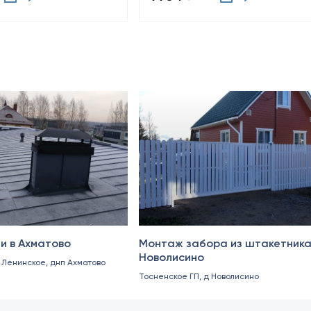
Октябрь 2024
и в Ахматово
Монтаж забора из штакетника
Новолисино
. Ленинское, днп Ахматово
Тосненское ГП, д Новолисино