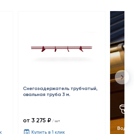
Снегозадержатель трубчатый,
овальная труба 3 м.
от 3 275 ₽
/ шт
Водос
к
Купить в 1 клик