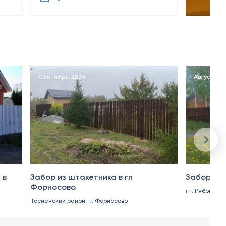
Сентябрь 2024
Август 20
 в
Забор из штакетника в гп
Забор из 
Форносово
гп. Рябово
Тосненский район, п. Форносово