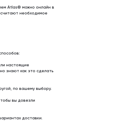
ием Atlas® можно онлайн в
ассчитают необходимое
способов:
ели настоящие
но знают как это сделать
угой, по вашему выбору.
чтобы вы довезли
вариантах доставки.