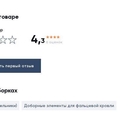
товаре
ар
4,
3
6 оценок
ть первый отзыв
борках
ельники)
Доборные элементы для фальцевой кровли