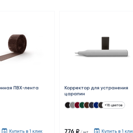
онная ПВХ-лента
Корректор для устранения
царапин
+18 цветов
776 ₽
Купить в 1 клик
Купить в 1 кли
/ шт