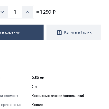
х50 м)
свяжитесь
аллочерепица
с
=
1 250
₽
ляционная
менеджером.
ллочерепица
(1.5х50 м)
Посмотреть
все
ительная
цвета
 в корзину
Купить в 1 клик
можно
в
справочнике
цветов
RAL
а
0,50 мм
2 м
й элемент
Карнизные планки (капельники)
 применения
Кровля