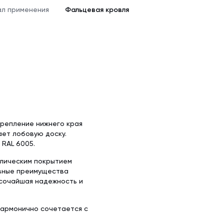
л применения
Фальцевая кровля
крепление нижнего края
ает лобовую доску.
 RAL 6005.
ллическим покрытием
новные преимущества
высочайшая надежность и
 гармонично сочетается с