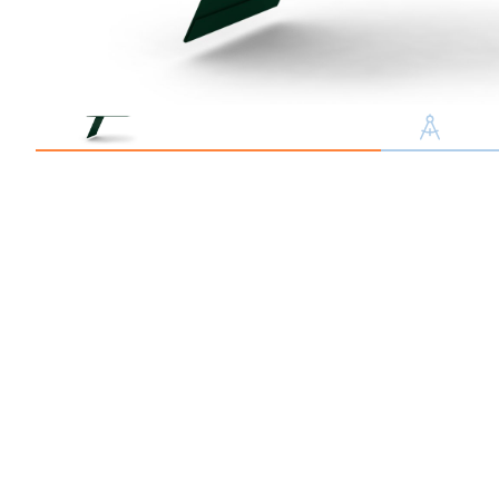
Профлист С21
Профнастил для забор
Кровельный профлист
Стеновой профнастил
Доборные элементы
Крепеж