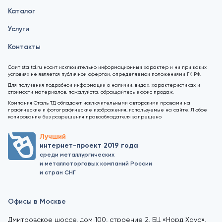
Каталог
Услуги
Контакты
Сайт staltd.ru носит исключительно информационный характер и ни при каких
условиях не является публичной офертой, определяемой положениями ГК РФ.
Для получения подробной информации о наличии, видах, характеристиках и
стоимости материалов, пожалуйста, обращайтесь в офис продаж.
Компания Сталь ТД обладает исключительными авторскими правами на
графические и фотографические изображения, используемые на сайте. Любое
копирование без разрешения правообладателя запрещено
Лучший
интернет-проект 2019 года
среди металлургических
и металлоторговых компаний России
и стран СНГ
Офисы в Москве
Дмитровское шоссе, дом 100, строение 2, БЦ «Норд Хаус»,