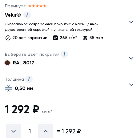
Премиум+
Velur®
Экологичное современной покрытие с насыщенной
Для металлосайдинга
двухсторонней окраской и уникальной текстурой
Корабельная
20 лет гарантии
265 г/м²
35 мкм
доска могут быть
представлены
не
Выберите цвет покрытия
все
RAL 8017
возможные
Для
покрытия!
металлосайдинга
Узнать
Корабельная
Толщина
обо всех
доска
покрытиях
0,50 мм
могут
металла
быть
можно
указаны
1 292
₽
в
справочнике
не
покрытий
за м²
все
*возможность
возможные
изготовления в
цвета.
=
1 292
₽
других
Для
покрытиях