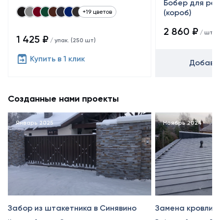
Бобер для ре
(короб)
+19 цветов
2 860 ₽
/ шт
1 425 ₽
/ упак. (250 шт)
Купить в 1 клик
Добавит
Созданные нами проекты
Январь 2025
Ноябрь 2024
Забор из штакетника в Синявино
Замена кровли в