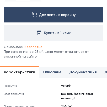
заказа
уточняйте
другого
у
цвета
менеджеров
Добавить в корзину
свяжитесь
с
менеджером.
Посмотреть
Купить в 1 клик
все
цвета
можно
Самовывоз
Бесплатно
в
справочнике
При заказе менее 25 м², цена может отличаться от
цветов
указанной на сайте
RAL
*
отображение
Характеристики
Описание
Документация
Д
цвета
на
мониторе
Покрытие
Velur®
может
не
Цвет покрытия
RAL 8017 (Коричневый
полностью
шоколад)
соответствовать
его
Плотность цинкования
265г/м²