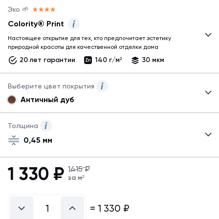
Эко 🌱
Colority® Print
Настоящее открытие для тех, кто предпочитает эстетику
Представлены
природной красоты для качественной отделки дома
два
20 лет гарантии
140 г/м²
30 мкм
основных
варианта
покрытий:
Выберите цвет покрытия
одноцветное
Античный дуб
и
Представлены
покрытие
не
с
все
Толщина
имитацией
возможные
натуральных
0,45 мм
цвета,
материалов.
для
Для
заказа
1 330
₽
заказа
1415 ₽
другого
других
за м²
цвета
покрытий,
обратитесь
пожалуйста
к
=
1 330
₽
обратитесь
менеджеру.
к