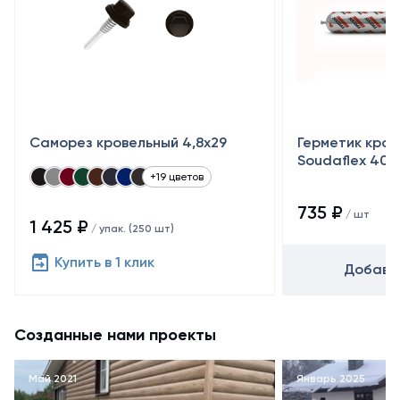
Саморез кровельный 4,8x29
Герметик кро
Soudaflex 40 
+19 цветов
735 ₽
/ шт
1 425 ₽
/ упак. (250 шт)
Купить в 1 клик
Добавит
Созданные нами проекты
Май 2021
Январь 2025