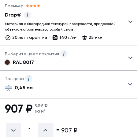
Премьер
Drap®
Материал с благородной текстурой поверхности, придающей
Представлены
объектам строительства особый стиль
два
20 лет гарантии
140 г/м²
25 мкм
основных
варианта
покрытий:
Выберите цвет покрытия
одноцветное
RAL 8017
и
Представлены
покрытие
не
с
все
Толщина
имитацией
возможные
натуральных
0,45 мм
цвета,
материалов.
для
Для
заказа
907
₽
заказа
997 ₽
другого
других
за м²
цвета
покрытий,
обратитесь
пожалуйста
к
=
907
₽
обратитесь
менеджеру.
к