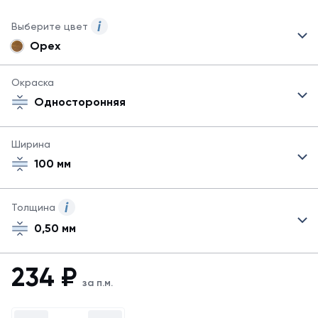
Выберите цвет
Орех
Могут
быть
указаны
Окраска
не
Односторонняя
все
возможные
цвета.
Ширина
Для
100 мм
заказа
другого
цвета
свяжитесь
Толщина
с
0,50 мм
менеджером.
Посмотреть
все
234
₽
цвета
за п.м.
можно
в