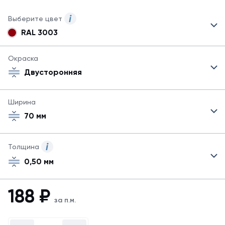
Выберите цвет
RAL 3003
Могут
быть
указаны
Окраска
не
Двусторонняя
все
возможные
цвета.
Ширина
Для
70 мм
заказа
другого
цвета
свяжитесь
Толщина
с
0,50 мм
менеджером.
Посмотреть
все
188
₽
цвета
за п.м.
можно
в