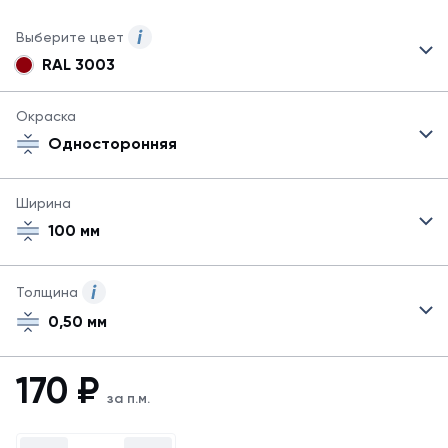
Выберите цвет
RAL 3003
Могут
быть
указаны
Окраска
не
Односторонняя
все
возможные
цвета.
Ширина
Для
100 мм
заказа
другого
цвета
свяжитесь
Толщина
с
0,50 мм
менеджером.
Посмотреть
все
170
₽
цвета
за п.м.
можно
в