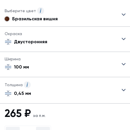
Выберите цвет
Бразильская вишня
Могут
быть
указаны
Окраска
не
Двусторонняя
все
возможные
цвета.
Ширина
Для
100 мм
заказа
другого
цвета
свяжитесь
Толщина
с
0,45 мм
менеджером.
Посмотреть
все
265
₽
цвета
за п.м.
можно
в