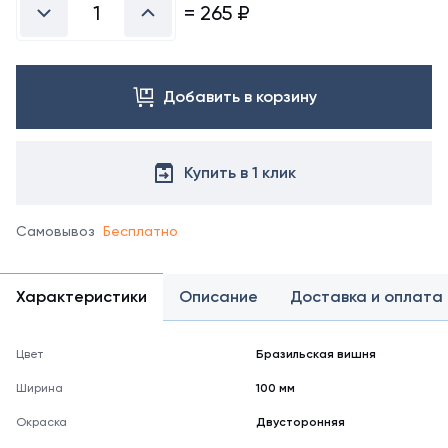
справочнике
=
265
₽
цветов
RAL
Добавить в корзину
Купить в 1 клик
Самовывоз
Бесплатно
Характеристики
Описание
Доставка и оплата
Цвет
Бразильская вишня
Ширина
100 мм
Окраска
Двусторонняя