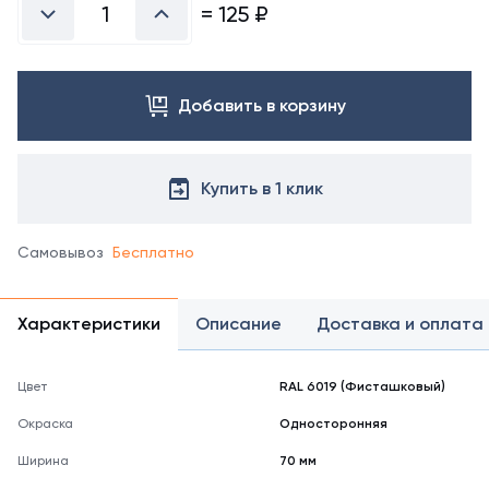
справочнике
=
125
₽
цветов
RAL
Добавить в корзину
Купить в 1 клик
Самовывоз
Бесплатно
Характеристики
Описание
Доставка и оплата
Цвет
RAL 6019 (Фисташковый)
Окраска
Односторонняя
Ширина
70 мм