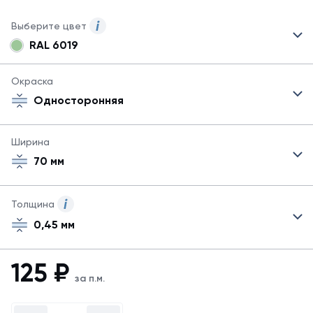
Выберите цвет
RAL 6019
Могут
быть
указаны
Окраска
не
Односторонняя
все
возможные
цвета.
Ширина
Для
70 мм
заказа
другого
цвета
свяжитесь
Толщина
с
0,45 мм
менеджером.
Посмотреть
все
125
₽
цвета
за п.м.
можно
в