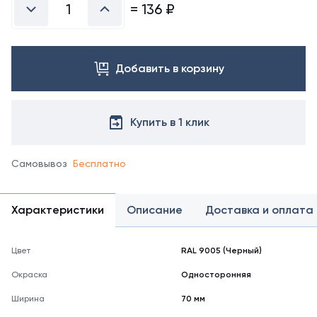
справочнике
=
136
₽
цветов
RAL
Добавить в корзину
Купить в 1 клик
Самовывоз
Бесплатно
Характеристики
Описание
Доставка и оплата
Цвет
RAL 9005 (Черный)
Окраска
Односторонняя
Ширина
70 мм