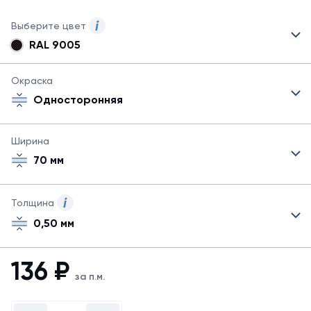
Выберите цвет
RAL 9005
Могут
быть
указаны
Окраска
не
Односторонняя
все
возможные
цвета.
Ширина
Для
70 мм
заказа
другого
цвета
свяжитесь
Толщина
с
0,50 мм
менеджером.
Посмотреть
все
136
₽
цвета
за п.м.
можно
в