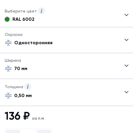
Выберите цвет
RAL 6002
Могут
быть
указаны
Окраска
не
Односторонняя
все
возможные
цвета.
Ширина
Для
70 мм
заказа
другого
цвета
свяжитесь
Толщина
с
0,50 мм
менеджером.
Посмотреть
все
136
₽
цвета
за п.м.
можно
в