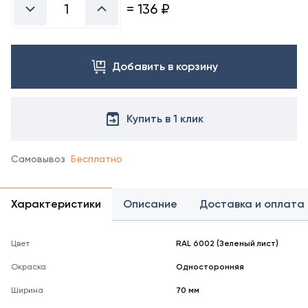
справочнике
=
136
₽
цветов
RAL
Добавить в корзину
Купить в 1 клик
Самовывоз
Бесплатно
Характеристики
Описание
Доставка и оплата
Цвет
RAL 6002 (Зеленый лист)
Окраска
Односторонняя
Ширина
70 мм