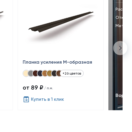
Распаш
Откатн
Металли
Планка усиления М-образная
+26 цветов
от 89 ₽
/ п.м.
Ворота
Купить в 1 клик