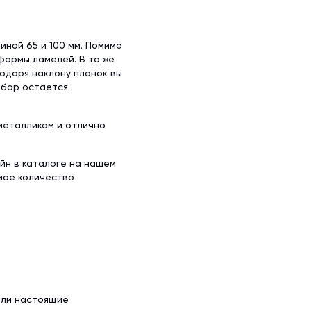
иной 65 и 100 мм. Помимо
формы ламелей. В то же
одаря наклону планок вы
абор остается
металликам и отлично
айн в каталоге на нашем
мое количество
ели настоящие