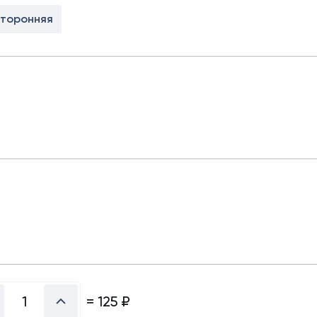
х50 м)
сторонняя
аллочерепица
ляционная
ллочерепица
(1.5х50 м)
ительная
=
125
₽