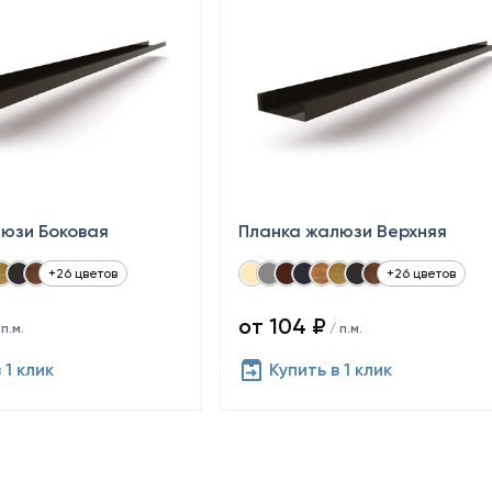
юзи Боковая
Планка жалюзи Верхняя
+26 цветов
+26 цветов
от 104 ₽
п.м.
/ п.м.
 1 клик
Купить в 1 клик