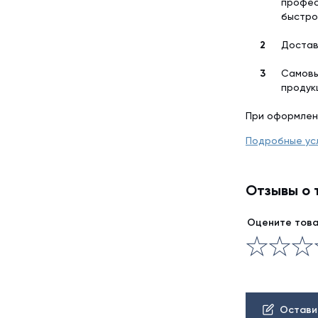
профес
быстро
Достав
Самовы
продук
При оформлен
Подробные ус
Отзывы о 
Оцените тов
Остави