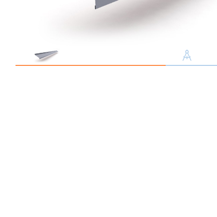
Профлист С21
Профнастил для забор
Кровельный профлист
Стеновой профнастил
Доборные элементы
Крепеж