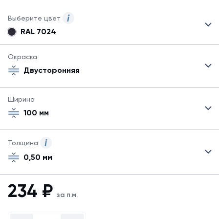
Выберите цвет
RAL 7024
Могут
быть
указаны
Окраска
не
Двусторонняя
все
возможные
цвета.
Ширина
Для
100 мм
заказа
другого
цвета
свяжитесь
Толщина
с
0,50 мм
менеджером.
Посмотреть
все
234
₽
цвета
за п.м.
можно
в