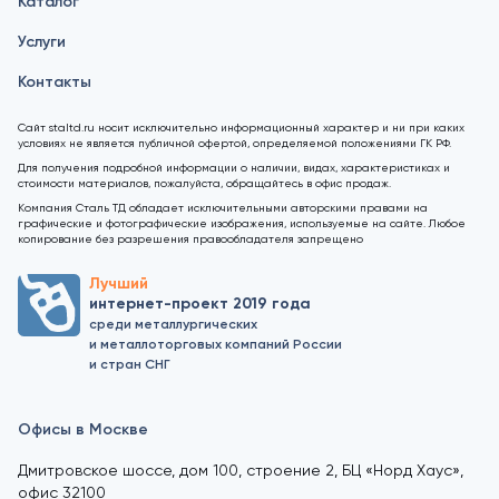
Каталог
Услуги
Контакты
Сайт staltd.ru носит исключительно информационный характер и ни при каких
условиях не является публичной офертой, определяемой положениями ГК РФ.
Для получения подробной информации о наличии, видах, характеристиках и
стоимости материалов, пожалуйста, обращайтесь в офис продаж.
Компания Сталь ТД обладает исключительными авторскими правами на
графические и фотографические изображения, используемые на сайте. Любое
копирование без разрешения правообладателя запрещено
Лучший
интернет-проект 2019 года
среди металлургических
и металлоторговых компаний России
и стран СНГ
Офисы в Москве
Дмитровское шоссе, дом 100, строение 2, БЦ «Норд Хаус»,
офис 32100