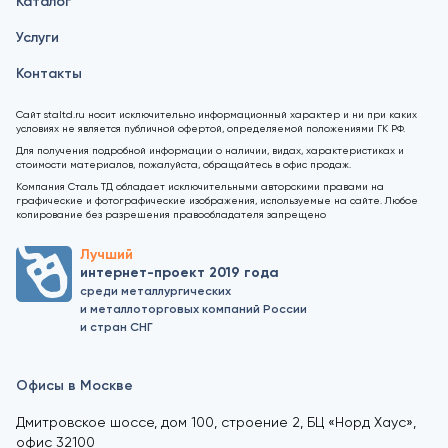
Каталог
Услуги
Контакты
Сайт staltd.ru носит исключительно информационный характер и ни при каких
условиях не является публичной офертой, определяемой положениями ГК РФ.
Для получения подробной информации о наличии, видах, характеристиках и
стоимости материалов, пожалуйста, обращайтесь в офис продаж.
Компания Сталь ТД обладает исключительными авторскими правами на
графические и фотографические изображения, используемые на сайте. Любое
копирование без разрешения правообладателя запрещено
Лучший
интернет-проект 2019 года
среди металлургических
и металлоторговых компаний России
и стран СНГ
Офисы в Москве
Дмитровское шоссе, дом 100, строение 2, БЦ «Норд Хаус»,
офис 32100