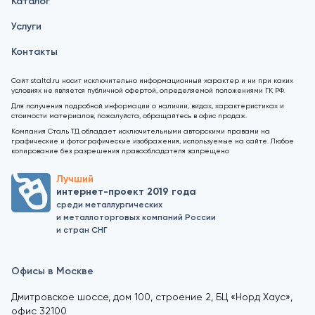
Каталог
Услуги
Контакты
Сайт staltd.ru носит исключительно информационный характер и ни при каких
условиях не является публичной офертой, определяемой положениями ГК РФ.
Для получения подробной информации о наличии, видах, характеристиках и
стоимости материалов, пожалуйста, обращайтесь в офис продаж.
Компания Сталь ТД обладает исключительными авторскими правами на
графические и фотографические изображения, используемые на сайте. Любое
копирование без разрешения правообладателя запрещено
Лучший
интернет-проект 2019 года
среди металлургических
и металлоторговых компаний России
и стран СНГ
Офисы в Москве
Дмитровское шоссе, дом 100, строение 2, БЦ «Норд Хаус»,
офис 32100