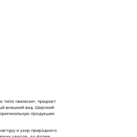
а типа «жалюзи», придает
ый внешний вид. Широкий
 оригинальную продукцию
фактуру и узор природного
ярких цветов, до более