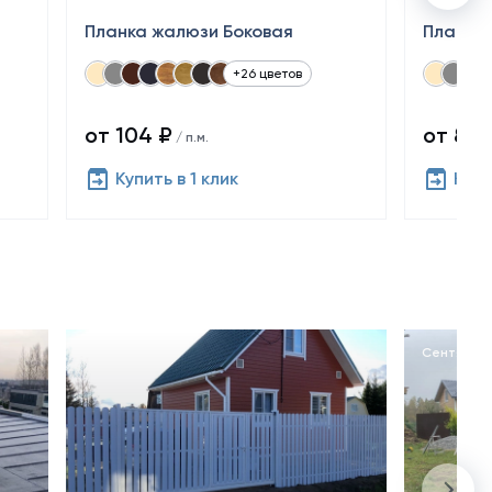
Планка жалюзи Боковая
Планка
+26 цветов
от 104 ₽
от 89 
/ п.м.
Купить в 1 клик
Купи
Октябрь 2024
Сентябрь