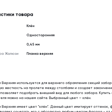
стики товара
Клён
Односторонняя
0,45 мм
ра Жалюзи
Планка верхняя
 Верхняя используется для верхнего обрамления секций забор
ю жесткость на пролете между столбами и создает законченн
позволяет подобрать внешний вид для любого забора. Купить
еля можно на нашем сайте. Выбранный цвет — клён.
 Верхняя имеет цвет "клён". Данный цвет имитирует оттенок, 
зволяет сочетать его с абсолютно любым цветом фасада - от 