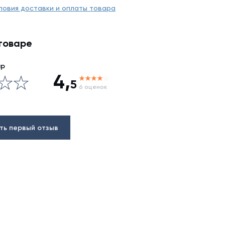
ловия доставки и оплаты товара
товаре
ар
4,
5
6 оценок
ть первый отзыв