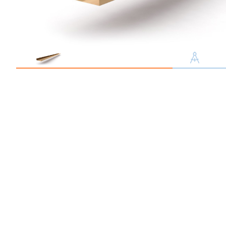
Профлист С21
Профнастил для забор
Кровельный профлист
Стеновой профнастил
Доборные элементы
Крепеж