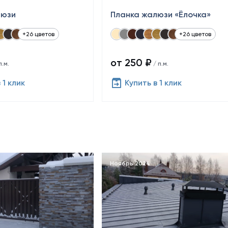
люзи
Планка жалюзи «Ёлочка»
+26 цветов
+26 цветов
от 250 ₽
п.м.
/ п.м.
 1 клик
Купить в 1 клик
Ноябрь 2024