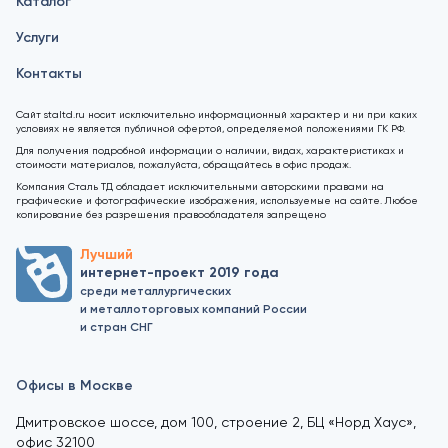
Каталог
Услуги
Контакты
Сайт staltd.ru носит исключительно информационный характер и ни при каких
условиях не является публичной офертой, определяемой положениями ГК РФ.
Для получения подробной информации о наличии, видах, характеристиках и
стоимости материалов, пожалуйста, обращайтесь в офис продаж.
Компания Сталь ТД обладает исключительными авторскими правами на
графические и фотографические изображения, используемые на сайте. Любое
копирование без разрешения правообладателя запрещено
Лучший
интернет-проект 2019 года
среди металлургических
и металлоторговых компаний России
и стран СНГ
Офисы в Москве
Дмитровское шоссе, дом 100, строение 2, БЦ «Норд Хаус»,
офис 32100