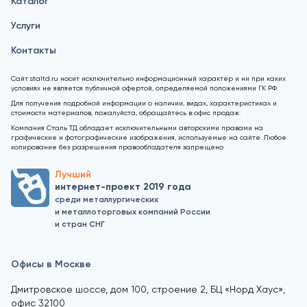
Каталог
Услуги
Контакты
Сайт staltd.ru носит исключительно информационный характер и ни при каких
условиях не является публичной офертой, определяемой положениями ГК РФ.
Для получения подробной информации о наличии, видах, характеристиках и
стоимости материалов, пожалуйста, обращайтесь в офис продаж.
Компания Сталь ТД обладает исключительными авторскими правами на
графические и фотографические изображения, используемые на сайте. Любое
копирование без разрешения правообладателя запрещено
Лучший
интернет-проект 2019 года
среди металлургических
и металлоторговых компаний России
и стран СНГ
Офисы в Москве
Дмитровское шоссе, дом 100, строение 2, БЦ «Норд Хаус»,
офис 32100