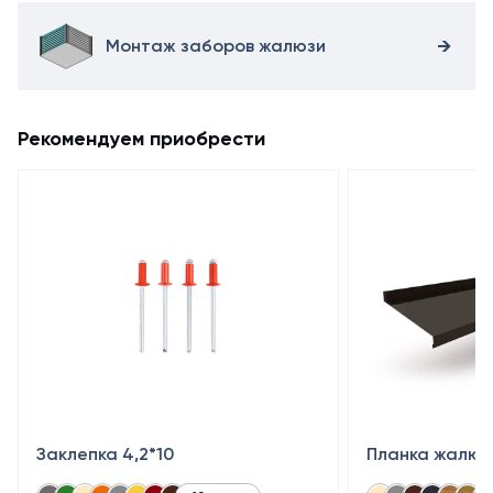
продукцию
от
Монтаж заборов жалюзи
производителя
можно
на
нашем
Рекомендуем приобрести
сайте.
Заклепка 4,2*10
Планка жалюз