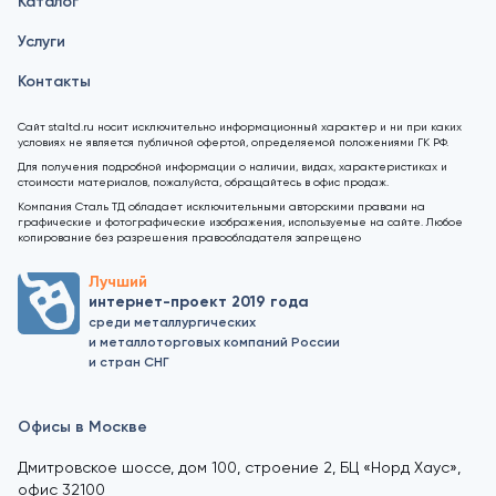
Каталог
Услуги
Контакты
Сайт staltd.ru носит исключительно информационный характер и ни при каких
условиях не является публичной офертой, определяемой положениями ГК РФ.
Для получения подробной информации о наличии, видах, характеристиках и
стоимости материалов, пожалуйста, обращайтесь в офис продаж.
Компания Сталь ТД обладает исключительными авторскими правами на
графические и фотографические изображения, используемые на сайте. Любое
копирование без разрешения правообладателя запрещено
Лучший
интернет-проект 2019 года
среди металлургических
и металлоторговых компаний России
и стран СНГ
Офисы в Москве
Дмитровское шоссе, дом 100, строение 2, БЦ «Норд Хаус»,
офис 32100