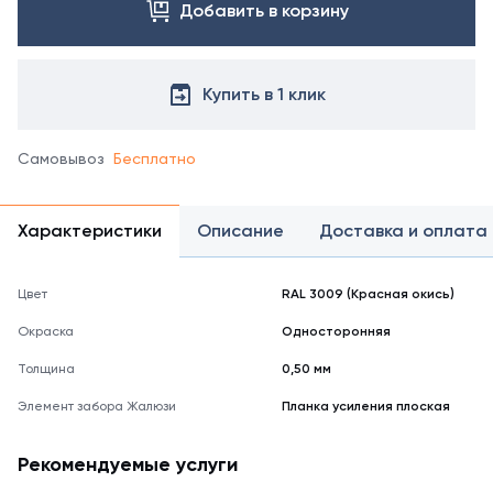
непосредственно
Добавить в корзину
к
ламелям
"жалюзи",
связывая
Купить в 1 клик
их
и
повышая
Самовывоз
Бесплатно
общую
жесткость
секции.
Характеристики
Описание
Доставка и оплата
Широкий
выбор
цветов
Цвет
RAL 3009 (Красная окись)
позволяет
Окраска
Односторонняя
подобрать
внешний
Толщина
0,50 мм
вид
для
Элемент забора Жалюзи
Планка усиления плоская
любого
забора.
Рекомендуемые услуги
Купить
оригинальную