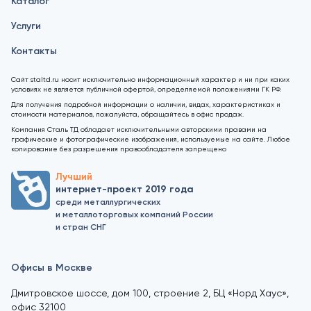
Каталог
Услуги
Контакты
Сайт staltd.ru носит исключительно информационный характер и ни при каких
условиях не является публичной офертой, определяемой положениями ГК РФ.
Для получения подробной информации о наличии, видах, характеристиках и
стоимости материалов, пожалуйста, обращайтесь в офис продаж.
Компания Сталь ТД обладает исключительными авторскими правами на
графические и фотографические изображения, используемые на сайте. Любое
копирование без разрешения правообладателя запрещено
Лучший
интернет-проект 2019 года
среди металлургических
и металлоторговых компаний России
и стран СНГ
Офисы в Москве
Дмитровское шоссе, дом 100, строение 2, БЦ «Норд Хаус»,
офис 32100