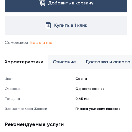
непосредственно
Добавить в корзину
к
ламелям
"жалюзи",
связывая
Купить в 1 клик
их
и
повышая
Самовывоз
Бесплатно
общую
жесткость
секции.
Характеристики
Описание
Доставка и оплата
Широкий
выбор
цветов
Цвет
Сосна
позволяет
Окраска
Односторонняя
подобрать
внешний
Толщина
0,45 мм
вид
для
Элемент забора Жалюзи
Планка усиления плоская
любого
забора.
Рекомендуемые услуги
Купить
оригинальную