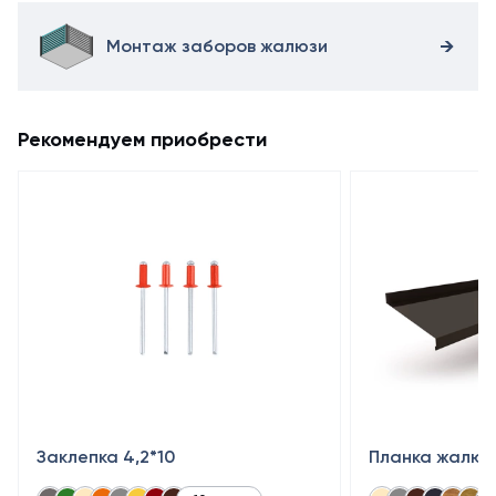
продукцию
от
Монтаж заборов жалюзи
производителя
можно
на
нашем
Рекомендуем приобрести
сайте.
Заклепка 4,2*10
Планка жалюз