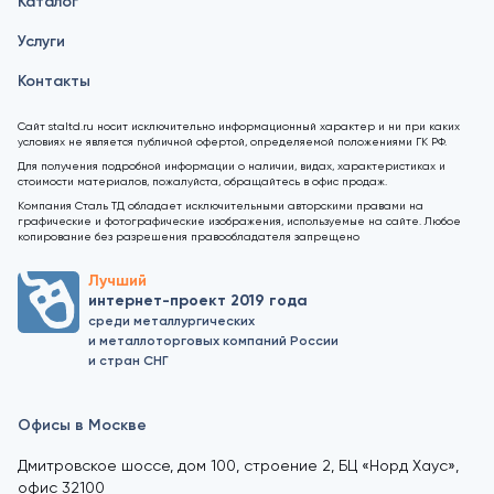
Каталог
Услуги
Контакты
Сайт staltd.ru носит исключительно информационный характер и ни при каких
условиях не является публичной офертой, определяемой положениями ГК РФ.
Для получения подробной информации о наличии, видах, характеристиках и
стоимости материалов, пожалуйста, обращайтесь в офис продаж.
Компания Сталь ТД обладает исключительными авторскими правами на
графические и фотографические изображения, используемые на сайте. Любое
копирование без разрешения правообладателя запрещено
Лучший
интернет-проект 2019 года
среди металлургических
и металлоторговых компаний России
и стран СНГ
Офисы в Москве
Дмитровское шоссе, дом 100, строение 2, БЦ «Норд Хаус»,
офис 32100