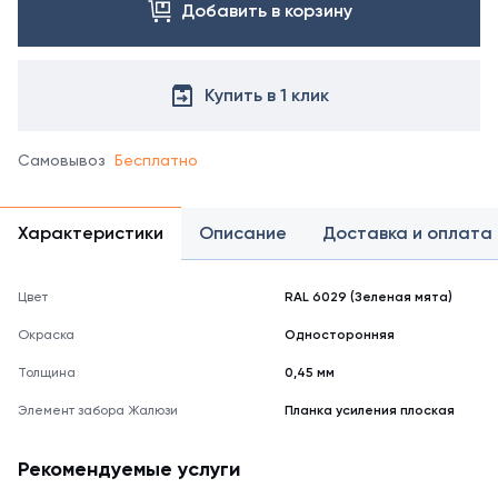
непосредственно
Добавить в корзину
к
ламелям
"жалюзи",
связывая
Купить в 1 клик
их
и
повышая
Самовывоз
Бесплатно
общую
жесткость
секции.
Характеристики
Описание
Доставка и оплата
Широкий
выбор
цветов
Цвет
RAL 6029 (Зеленая мята)
позволяет
Окраска
Односторонняя
подобрать
внешний
Толщина
0,45 мм
вид
для
Элемент забора Жалюзи
Планка усиления плоская
любого
забора.
Рекомендуемые услуги
Купить
оригинальную