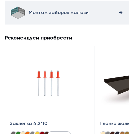
продукцию
от
Монтаж заборов жалюзи
производителя
можно
на
нашем
Рекомендуем приобрести
сайте.
Заклепка 4,2*10
Планка жалюз