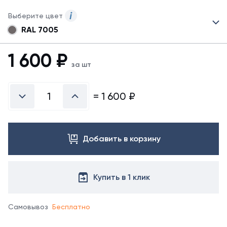
Выберите цвет
RAL 7005
Для
данного
товара
1 600
₽
указаны
за шт
не
все
цвета.
=
1 600
₽
Для
заказа
другого
цвета
Добавить в корзину
свяжитесь
с
менеджером.
Купить в 1 клик
Самовывоз
Бесплатно