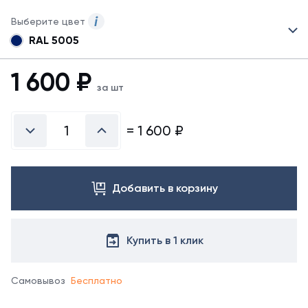
Выберите цвет
RAL 5005
Для
данного
товара
1 600
₽
указаны
за шт
не
все
цвета.
=
1 600
₽
Для
заказа
другого
цвета
Добавить в корзину
свяжитесь
с
менеджером.
Купить в 1 клик
Самовывоз
Бесплатно