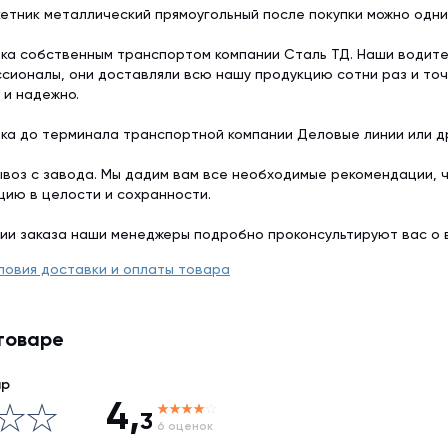
етник металлический прямоугольный после покупки можно одн
ка собственным транспортом компании Сталь ТД. Наши водит
сионалы, они доставляли всю нашу продукцию сотни раз и точ
 и надежно.
ка до терминала транспортной компании Деловые линии или др
воз с завода. Мы дадим вам все необходимые рекомендации, 
цию в целости и сохранности.
ии заказа наши менеджеры подробно проконсультируют вас о 
ловия доставки и оплаты товара
товаре
ар
4,
3
6 оценок