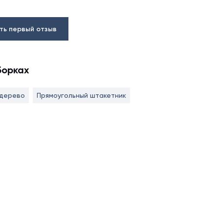
ть первый отзыв
борках
 дерево
Прямоугольный штакетник