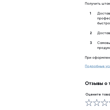
Получить штак
Достав
профес
быстро
Достав
Самовы
продук
При оформлен
Подробные ус
Отзывы о 
Оцените тов