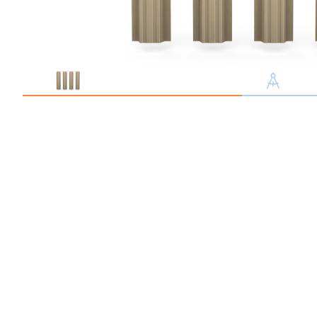
Профлист С21
Профнастил для забор
Кровельный профлист
Стеновой профнастил
Доборные элементы
Крепеж