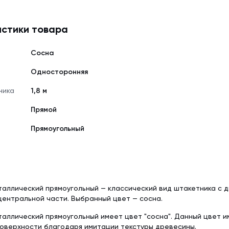
стики товара
Сосна
Односторонняя
ника
1,8 м
Прямой
Прямоугольный
аллический прямоугольный — классический вид штакетника с 
центральной части. Выбранный цвет — сосна.
аллический прямоугольный имеет цвет "сосна". Данный цвет 
оверхности благодаря имитации текстуры древесины.