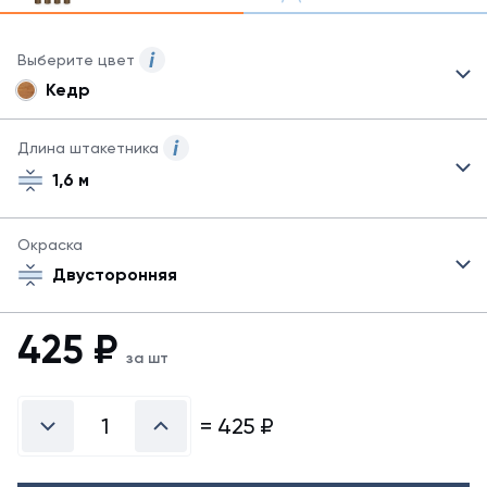
Выберите цвет
Кедр
Для
данного
продукта
Длина штакетника
могут
1,6 м
быть
указаны
не
Окраска
все
возможные
Двусторонняя
цвета.
Для
425
₽
заказа
за шт
другого
цвета
обратитесь
=
425
₽
к
менеджеру.