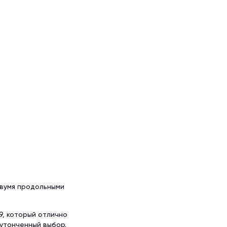
двумя продольными
9, который отлично
 утонченный выбор.