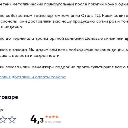
етник металлический прямоугольный после покупки можно одн
ка собственным транспортом компании Сталь ТД. Наши водит
сионалы, они доставляли всю нашу продукцию сотни раз и точ
 и надежно.
ка до терминала транспортной компании Деловые линии или др
воз с завода. Мы дадим вам все необходимые рекомендации, 
цию в целости и сохранности.
ии заказа наши менеджеры подробно проконсультируют вас о 
ловия доставки и оплаты товара
товаре
ар
4,
3
6 оценок