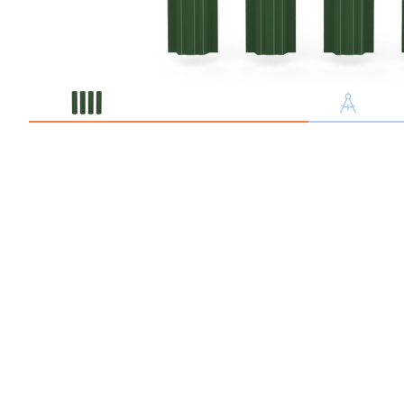
Профлист С21
Профнастил для забор
Кровельный профлист
Стеновой профнастил
Доборные элементы
Крепеж