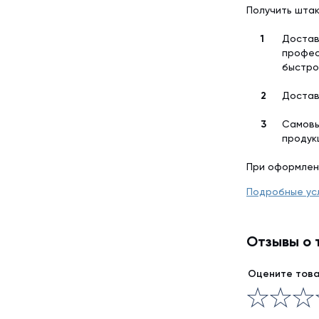
Получить штак
Достав
профес
быстро
Достав
Самовы
продук
При оформлен
Подробные ус
Отзывы о 
Оцените тов