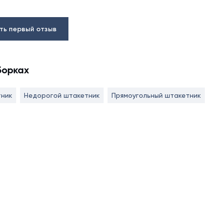
ть первый отзыв
борках
тник
Недорогой штакетник
Прямоугольный штакетник