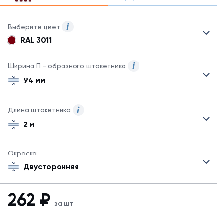
Выберите цвет
RAL 3011
Для
данного
товара
Ширина П - образного штакетника
могут
94 мм
быть
указаны
не
Длина штакетника
все
возможные
2 м
цвета.
Для
заказа
Окраска
другого
Двусторонняя
цвета
обратитесь
к
262
₽
менеджеру.
за шт