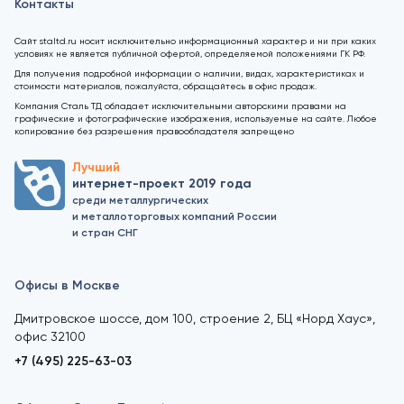
Контакты
Сайт staltd.ru носит исключительно информационный характер и ни при каких
условиях не является публичной офертой, определяемой положениями ГК РФ.
Для получения подробной информации о наличии, видах, характеристиках и
стоимости материалов, пожалуйста, обращайтесь в офис продаж.
Компания Сталь ТД обладает исключительными авторскими правами на
графические и фотографические изображения, используемые на сайте. Любое
копирование без разрешения правообладателя запрещено
Лучший
интернет-проект 2019 года
среди металлургических
и металлоторговых компаний России
и стран СНГ
Офисы в Москве
Дмитровское шоссе, дом 100, строение 2, БЦ «Норд Хаус»,
офис 32100
+7 (495) 225-63-03