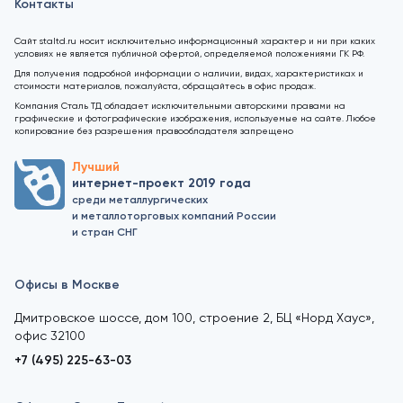
Контакты
Сайт staltd.ru носит исключительно информационный характер и ни при каких
условиях не является публичной офертой, определяемой положениями ГК РФ.
Для получения подробной информации о наличии, видах, характеристиках и
стоимости материалов, пожалуйста, обращайтесь в офис продаж.
Компания Сталь ТД обладает исключительными авторскими правами на
графические и фотографические изображения, используемые на сайте. Любое
копирование без разрешения правообладателя запрещено
Лучший
интернет-проект 2019 года
среди металлургических
и металлоторговых компаний России
и стран СНГ
Офисы в Москве
Дмитровское шоссе, дом 100, строение 2, БЦ «Норд Хаус»,
офис 32100
+7 (495) 225-63-03