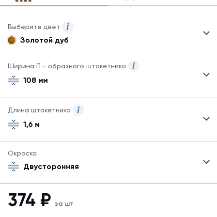
Выберите цвет
Золотой дуб
Для
данного
товара
Ширина П - образного штакетника
могут
108 мм
быть
указаны
не
Длина штакетника
все
возможные
1,6 м
цвета.
Для
заказа
Окраска
другого
Двусторонняя
цвета
обратитесь
к
374
₽
менеджеру.
за шт