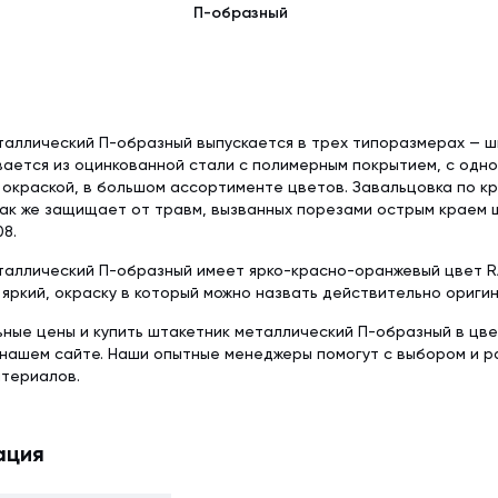
П-образный
аллический П-образный выпускается в трех типоразмерах — шир
вается из оцинкованной стали с полимерным покрытием, с одн
окраской, в большом ассортименте цветов. Завальцовка по к
так же защищает от травм, вызванных порезами острым краем 
08.
аллический П-образный имеет ярко-красно-оранжевый цвет RA
яркий, окраску в который можно назвать действительно ориги
ьные цены и купить штакетник металлический П-образный в цв
а нашем сайте. Наши опытные менеджеры помогут с выбором и
атериалов.
ация