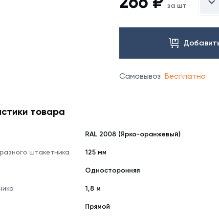
266
₽
за шт
Добавить
Самовывоз
Бесплатно
стики товара
RAL 2008 (Ярко-оранжевый)
бразного штакетника
125 мм
Односторонняя
ника
1,8 м
Прямой