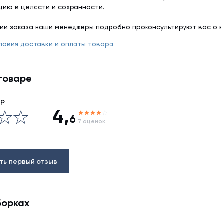
цию в целости и сохранности.
ии заказа наши менеджеры подробно проконсультируют вас о 
ловия доставки и оплаты товара
товаре
ар
4,
6
7 оценок
ть первый отзыв
борках