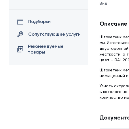
Вид
Подборки
Описание
Сопутствующие услуги
Штакетник мет
мм. Изготавли
Рекомендуемые
двусторонней 
товары
жесткости, а 
цвет — RAL 20
Штакетник мет
насыщенный и 
Узнать актуал
в каталоге н
количество м
Документ