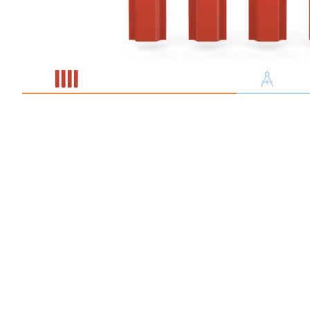
Профлист С21
Профнастил для забор
Кровельный профлист
Стеновой профнастил
Доборные элементы
Крепеж