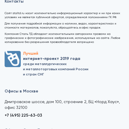
Контакты
Сайт staltd.ru носит исключительно информационный характер и ни при каких
условиях не является публичной офертой, определяемой положениями ГК РФ.
Для получения подробной информации о наличии, видах, характеристиках и
стоимости материалов, пожалуйста, обращайтесь в офис продаж.
Компания Сталь ТД обладает исключительными авторскими правами на
графические и фотографические изображения, используемые на сайте. Любое
копирование без разрешения правообладателя запрещено
Лучший
интернет-проект 2019 года
среди металлургических
и металлоторговых компаний России
и стран СНГ
Офисы в Москве
Дмитровское шоссе, дом 100, строение 2, БЦ «Норд Хаус»,
офис 32100
+7 (495) 225-63-03