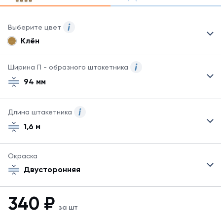
Выберите цвет
Клён
Для
данного
товара
Ширина П - образного штакетника
могут
94 мм
быть
указаны
не
Длина штакетника
все
возможные
1,6 м
цвета.
Для
заказа
Окраска
другого
Двусторонняя
цвета
обратитесь
к
340
₽
менеджеру.
за шт