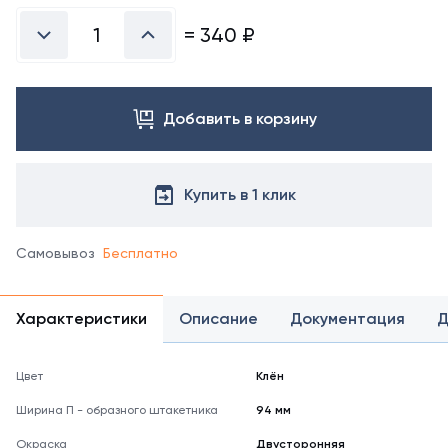
=
340
₽
Добавить в корзину
Купить в 1 клик
Самовывоз
Бесплатно
Характеристики
Описание
Документация
Д
Цвет
Клён
Ширина П - образного штакетника
94 мм
Окраска
Двусторонняя