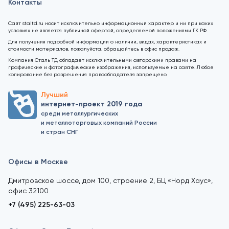
Контакты
Сайт staltd.ru носит исключительно информационный характер и ни при каких
условиях не является публичной офертой, определяемой положениями ГК РФ.
Для получения подробной информации о наличии, видах, характеристиках и
стоимости материалов, пожалуйста, обращайтесь в офис продаж.
Компания Сталь ТД обладает исключительными авторскими правами на
графические и фотографические изображения, используемые на сайте. Любое
копирование без разрешения правообладателя запрещено
Лучший
интернет-проект 2019 года
среди металлургических
и металлоторговых компаний России
и стран СНГ
Офисы в Москве
Дмитровское шоссе, дом 100, строение 2, БЦ «Норд Хаус»,
офис 32100
+7 (495) 225-63-03