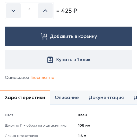
=
425
₽
Добавить в корзину
Купить в 1 клик
Самовывоз
Бесплатно
Характеристики
Описание
Документация
Д
Цвет
Клён
Ширина П - образного штакетника
108 мм
Длина штакетника
1,8 м