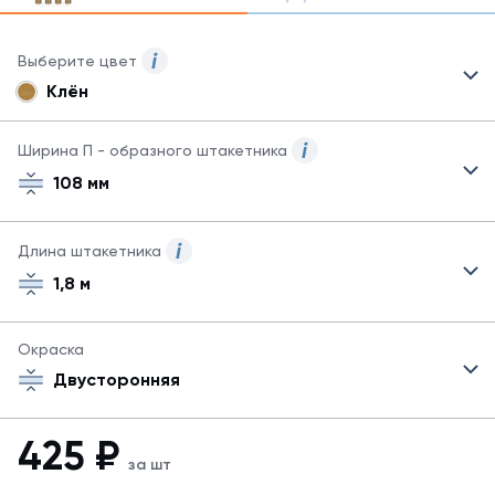
Выберите цвет
Клён
Для
данного
товара
Ширина П - образного штакетника
могут
108 мм
быть
указаны
не
Длина штакетника
все
возможные
1,8 м
цвета.
Для
заказа
Окраска
другого
Двусторонняя
цвета
обратитесь
к
425
₽
менеджеру.
за шт