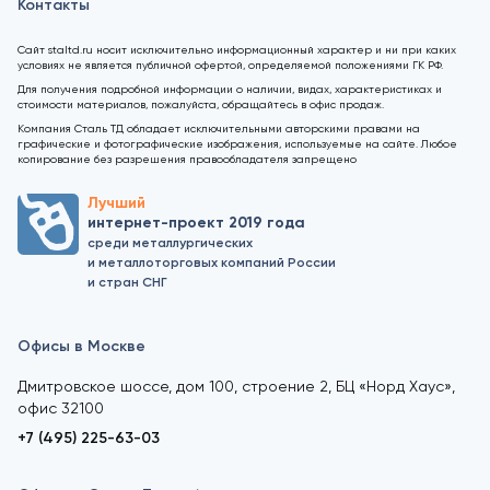
Контакты
Сайт staltd.ru носит исключительно информационный характер и ни при каких
условиях не является публичной офертой, определяемой положениями ГК РФ.
Для получения подробной информации о наличии, видах, характеристиках и
стоимости материалов, пожалуйста, обращайтесь в офис продаж.
Компания Сталь ТД обладает исключительными авторскими правами на
графические и фотографические изображения, используемые на сайте. Любое
копирование без разрешения правообладателя запрещено
Лучший
интернет-проект 2019 года
среди металлургических
и металлоторговых компаний России
и стран СНГ
Офисы в Москве
Дмитровское шоссе, дом 100, строение 2, БЦ «Норд Хаус»,
офис 32100
+7 (495) 225-63-03