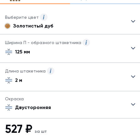
Выберите цвет
Золотистый дуб
Для
данного
товара
Ширина П - образного штакетника
могут
125 мм
быть
указаны
не
Длина штакетника
все
возможные
2 м
цвета.
Для
заказа
Окраска
другого
Двусторонняя
цвета
обратитесь
к
527
₽
менеджеру.
за шт