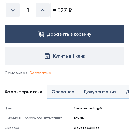
=
527
₽
Добавить в корзину
Купить в 1 клик
Самовывоз
Бесплатно
Характеристики
Описание
Документация
Д
Цвет
Золотистый дуб
Ширина П - образного штакетника
125 мм
Окраска
Двусторонняя