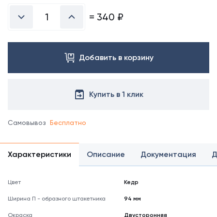
=
340
₽
Добавить в корзину
Купить в 1 клик
Самовывоз
Бесплатно
Характеристики
Описание
Документация
Д
Цвет
Кедр
Ширина П - образного штакетника
94 мм
Окраска
Двусторонняя