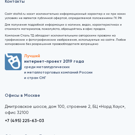
Контакты
Сайт staltd.ru носит исключительно информационный характер и ни при каких
условиях не является публичной офертой, определяемой положениями ГК РФ.
Для получения подробной информации о наличии, видах, характеристиках и
стоимости материалов, пожалуйста, обращайтесь в офис продаж.
Компания Сталь ТД обладает исключительными авторскими правами на
графические и фотографические изображения, используемые на сайте. Любое
копирование без разрешения правообладателя запрещено
Лучший
интернет-проект 2019 года
среди металлургических
и металлоторговых компаний России
и стран СНГ
Офисы в Москве
Дмитровское шоссе, дом 100, строение 2, БЦ «Норд Хаус»,
офис 32100
+7 (495) 225-63-03