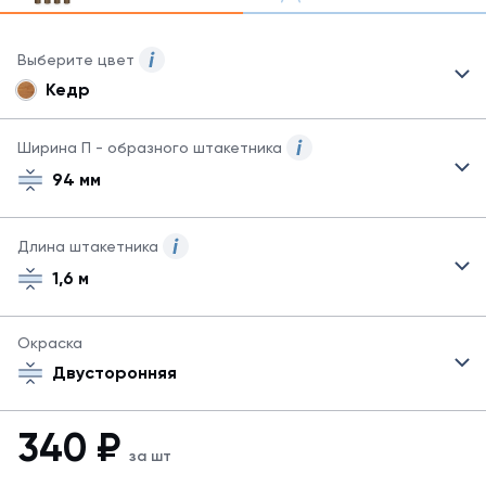
Выберите цвет
Кедр
Для
данного
товара
Ширина П - образного штакетника
могут
94 мм
быть
указаны
не
Длина штакетника
все
возможные
1,6 м
цвета.
Для
заказа
Окраска
другого
Двусторонняя
цвета
обратитесь
к
340
₽
менеджеру.
за шт