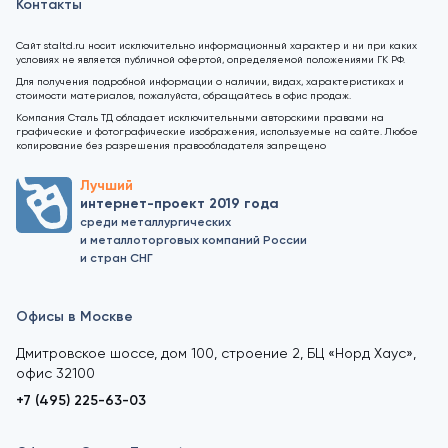
Контакты
Сайт staltd.ru носит исключительно информационный характер и ни при каких
условиях не является публичной офертой, определяемой положениями ГК РФ.
Для получения подробной информации о наличии, видах, характеристиках и
стоимости материалов, пожалуйста, обращайтесь в офис продаж.
Компания Сталь ТД обладает исключительными авторскими правами на
графические и фотографические изображения, используемые на сайте. Любое
копирование без разрешения правообладателя запрещено
Лучший
интернет-проект 2019 года
среди металлургических
и металлоторговых компаний России
и стран СНГ
Офисы в Москве
Дмитровское шоссе, дом 100, строение 2, БЦ «Норд Хаус»,
офис 32100
+7 (495) 225-63-03