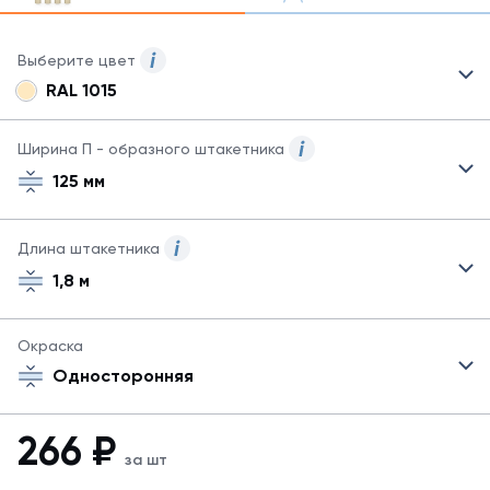
Выберите цвет
RAL 1015
Для
данного
товара
Ширина П - образного штакетника
могут
125 мм
быть
указаны
не
Длина штакетника
все
возможные
1,8 м
цвета.
Для
заказа
Окраска
другого
Односторонняя
цвета
обратитесь
к
266
₽
менеджеру.
за шт