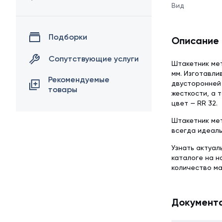
Вид
Подборки
Описание
Сопутствующие услуги
Штакетник мет
мм. Изготавли
Рекомендуемые
двусторонней 
товары
жесткости, а 
цвет — RR 32.
Штакетник мет
всегда идеаль
Узнать актуал
каталоге на 
количество м
Документ