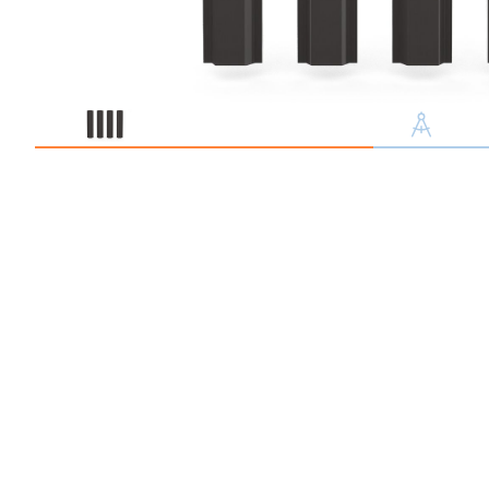
Профлист С21
Профнастил для забор
Кровельный профлист
Стеновой профнастил
Доборные элементы
Крепеж