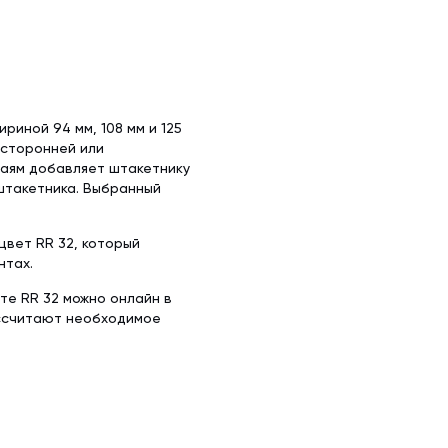
иной 94 мм, 108 мм и 125
осторонней или
раям добавляет штакетнику
штакетника. Выбранный
вет RR 32, который
нтах.
те RR 32 можно онлайн в
ассчитают необходимое