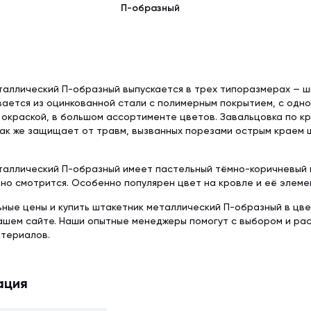
П-образный
аллический П-образный выпускается в трех типоразмерах — шир
вается из оцинкованной стали с полимерным покрытием, с одн
окраской, в большом ассортименте цветов. Завальцовка по к
так же защищает от травм, вызванных порезами острым краем 
аллический П-образный имеет пастельный тёмно-коричневый ц
но смотрится. Особенно популярен цвет на кровле и её элеме
ьные цены и купить штакетник металлический П-образный в цве
нашем сайте. Наши опытные менеджеры помогут с выбором и р
атериалов.
ация