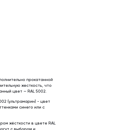
ополнительно прокатанной
ительную жесткость, что
нный цвет — RAL 5002.
02 (ультрамарин) - цвет
ттенками синего или с
бром жёсткости в цвете RAL
огут с выбором и