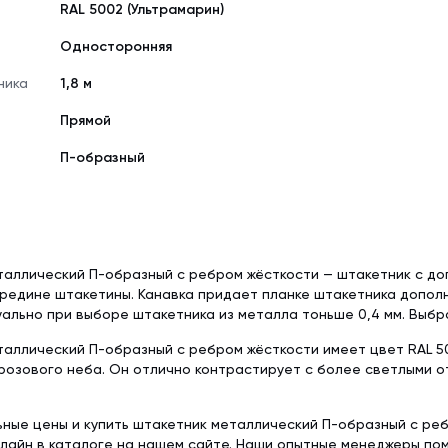
RAL 5002 (Ультрамарин)
Односторонняя
ника
1,8 м
Прямой
П-образный
таллический П-образный с ребром жёсткости — штакетник с д
редине штакетины. Канавка придает планке штакетника дополн
ально при выборе штакетника из металла тоньше 0,4 мм. Выбра
аллический П-образный с ребром жёсткости имеет цвет RAL 50
грозового неба. Он отлично контрастирует с более светлыми о
.
ьные цены и купить штакетник металлический П-образный с ре
лайн в каталоге на нашем сайте. Наши опытные менеджеры пом