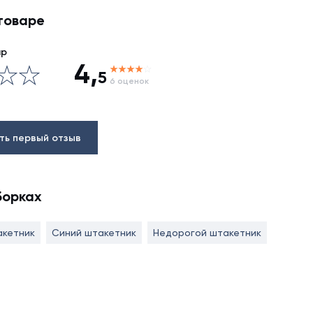
товаре
ар
4,
5
6 оценок
ть первый отзыв
борках
акетник
Синий штакетник
Недорогой штакетник