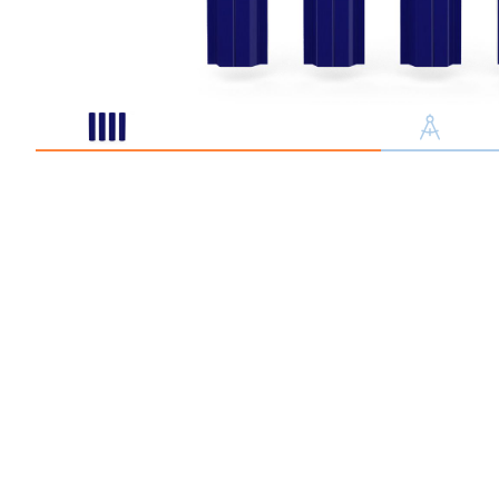
Профлист С21
Профнастил для забор
Кровельный профлист
Стеновой профнастил
Доборные элементы
Крепеж