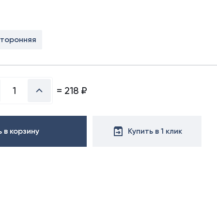
х50 м)
аллочерепица
ляционная
ллочерепица
(1.5х50 м)
сторонняя
ительная
=
218
₽
 в корзину
Купить в 1 клик