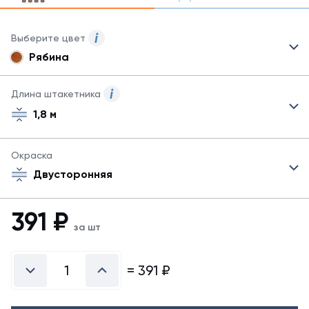
Выберите цвет
Рябина
Для
данного
товара
Длина штакетника
могут
1,8 м
быть
указаны
не
Окраска
все
возможные
Двусторонняя
цвета.
Для
391
₽
заказа
за шт
другого
цвета
обратитесь
=
391
₽
к
менеджеру.