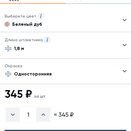
Выберите цвет
Беленый дуб
Для
данного
товара
Длина штакетника
могут
1,8 м
быть
указаны
не
Окраска
все
возможные
Односторонняя
цвета.
Для
345
₽
заказа
за шт
другого
цвета
обратитесь
=
345
₽
к
менеджеру.