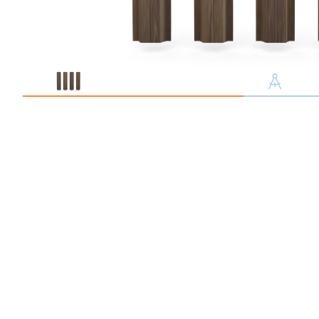
Профлист С21
Профнастил для забор
Кровельный профлист
Стеновой профнастил
Доборные элементы
Крепеж