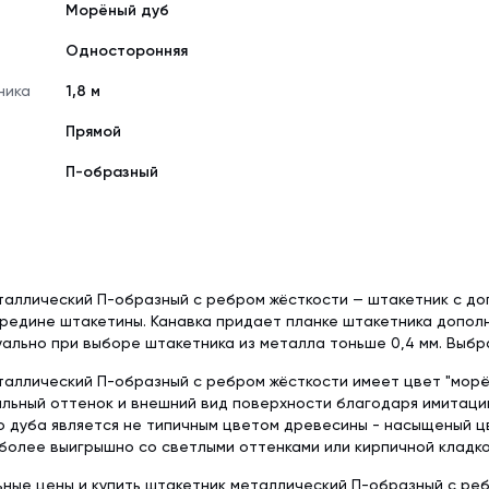
Морёный дуб
Односторонняя
ника
1,8 м
Прямой
П-образный
таллический П-образный с ребром жёсткости — штакетник с д
редине штакетины. Канавка придает планке штакетника дополн
ально при выборе штакетника из металла тоньше 0,4 мм. Выбр
аллический П-образный с ребром жёсткости имеет цвет "морё
льный оттенок и внешний вид поверхности благодаря имитаци
о дуба является не типичным цветом древесины - насыщеный ц
более выигрышно со светлыми оттенками или кирпичной кладко
ьные цены и купить штакетник металлический П-образный с ре