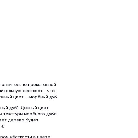
ополнительно прокатанной
ительную жесткость, что
анный цвет — морёный дуб.
ный дуб". Данный цвет
и текстуры морёного дуба.
вет дерева будет
й.
бром жёсткости в цвете