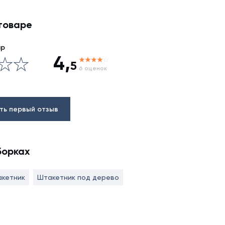
товаре
ар
4,
5
6 оценок
ть первый отзыв
борках
акетник
Штакетник под дерево