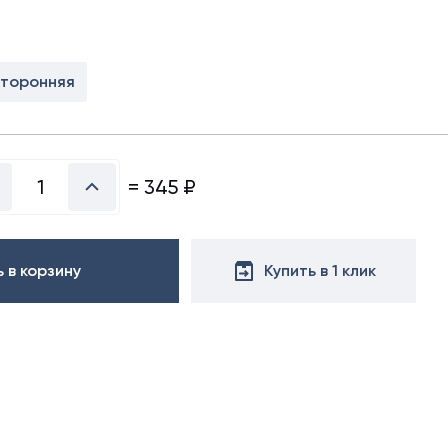
х50 м)
аллочерепица
ляционная
ллочерепица
(1.5х50 м)
сторонняя
ительная
=
345
₽
 в корзину
Купить в 1 клик