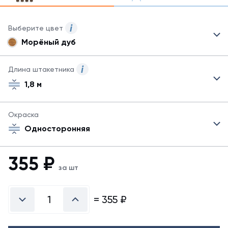
Выберите цвет
Морёный дуб
Для
данного
товара
Длина штакетника
могут
1,8 м
быть
указаны
не
Окраска
все
возможные
Односторонняя
цвета.
Для
355
₽
заказа
за шт
другого
цвета
обратитесь
=
355
₽
к
менеджеру.