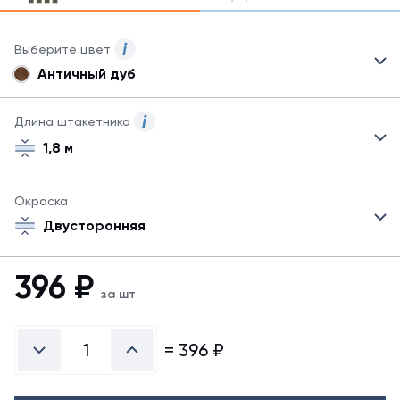
Выберите цвет
Античный дуб
Для
данного
товара
Длина штакетника
могут
1,8 м
быть
представлены
не
Окраска
все
возможные
Двусторонняя
цвета.
Для
396
₽
заказа
за шт
другого
цвета
обратитесь
=
396
₽
к
менеджеру.