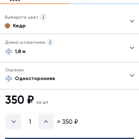
Выберите цвет
Кедр
Для
данного
товара
Длина штакетника
могут
1,8 м
быть
представлены
не
Окраска
все
возможные
Односторонняя
цвета.
Для
350
₽
заказа
за шт
другого
цвета
обратитесь
=
350
₽
к
менеджеру.