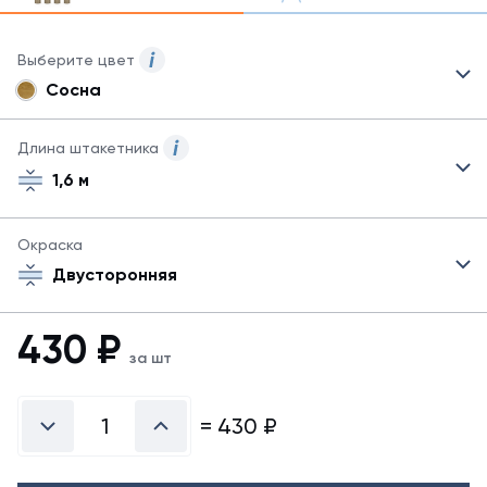
Выберите цвет
Сосна
Для
данного
товара
Длина штакетника
могут
1,6 м
быть
указаны
не
Окраска
все
возможные
Двусторонняя
цвета.
Для
430
₽
заказа
за шт
другого
цвета
обратитесь
=
430
₽
к
менеджеру.