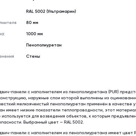
RAL 5002 (Ультрамарин)
лнителя
80 мм
на:
1000 мм
Пенополиуретан
енения
Стены
двич-панели с наполнителем из пенополиуретана (PUR) предс
онструкцию, наружные слои которой выполнены из оцинкованн
жесткий мелкоячеистый пенополиуретан применён в качестве у
н имеет низкие показатели теплопроводности, этот материал
 используется для возведения объектов, к которым предъявл
пасности. Выбранный цвет — RAL 5002.
вич-панели с наполнителем из пенополиуретана имеет цвет RA