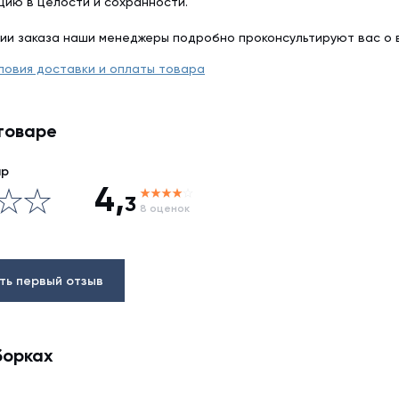
цию в целости и сохранности.
ии заказа наши менеджеры подробно проконсультируют вас о 
ловия доставки и оплаты товара
товаре
ар
4,
3
8 оценок
ть первый отзыв
борках