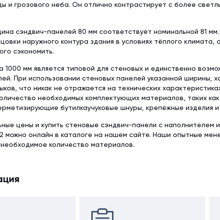
ды и грозового неба. Он отлично контрастирует с более светл
.
ина сэндвич-панелей 80 мм соответствует номинальной 81 мм.
цовки наружного контура здания в условиях тёплого климата, а
ого сэкономить.
 1000 мм является типовой для стеновых и единственно возмо
ей. При использовании стеновых панелей указанной ширины, 
ыков, что никак не отражается на технических характеристика
оличество необходимых комплектующих материалов, таких как
ерметизирующие бутилкаучуковые шнуры, крепёжные изделия и 
ьные цены и купить стеновые сэндвич-панели с наполнителем 
2 можно онлайн в каталоге на нашем сайте. Наши опытные мен
 необходимое количество материалов.
ация