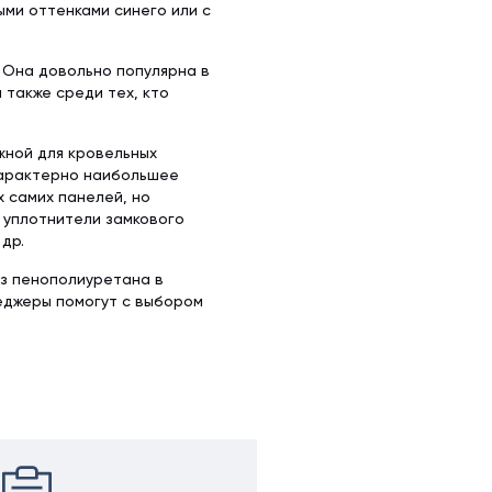
ыми оттенками синего или с
 Она довольно популярна в
 также среди тех, кто
жной для кровельных
характерно наибольшее
х самих панелей, но
 уплотнители замкового
др.
из пенополиуретана в
еджеры помогут с выбором