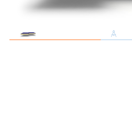
Профлист С21
Профнастил для забор
Кровельный профлист
Стеновой профнастил
Доборные элементы
Крепеж