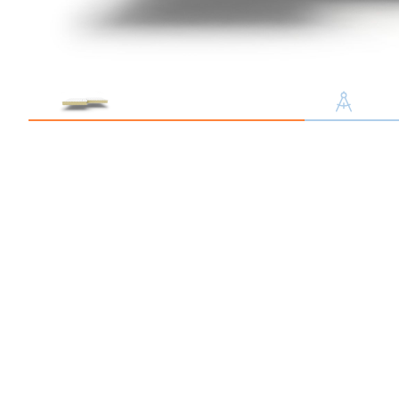
Профлист С21
Профнастил для забор
Кровельный профлист
Стеновой профнастил
Доборные элементы
Крепеж