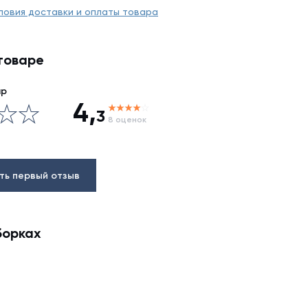
ловия доставки и оплаты товара
товаре
ар
4,
3
8 оценок
ть первый отзыв
борках