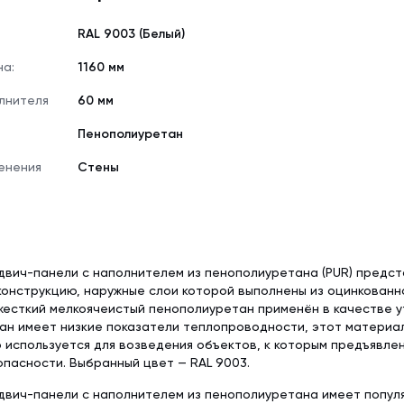
RAL 9003 (Белый)
на:
1160 мм
лнителя
60 мм
Пенополиуретан
енения
Стены
двич-панели с наполнителем из пенополиуретана (PUR) предс
онструкцию, наружные слои которой выполнены из оцинкованн
жесткий мелкоячеистый пенополиуретан применён в качестве у
н имеет низкие показатели теплопроводности, этот материал
 используется для возведения объектов, к которым предъявл
пасности. Выбранный цвет — RAL 9003.
двич-панели с наполнителем из пенополиуретана имеет попул