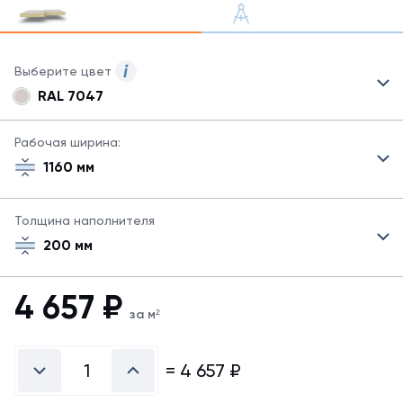
Выберите цвет
RAL 7047
Для
сэндвич-
панелей
Рабочая ширина:
могут
1160 мм
быть
указаны
не
Толщина наполнителя
все
200 мм
возможные
цвета.
Для
4 657
₽
заказа
за м²
другого
цвета
свяжитесь
=
4 657
₽
с
менеджером.