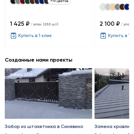
+19 цветов
1 425 ₽
2 100 ₽
/ упак. (250 шт)
/ упак.
Купить в 1 клик
Купить в 1 
Созданные нами проекты
Январь 2025
Ноябрь 2024
Забор из штакетника в Синявино
Замена кровли в