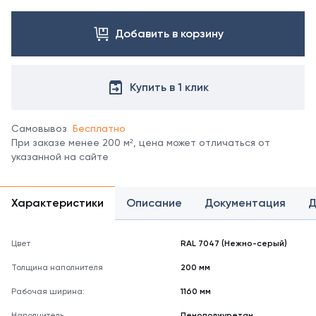
Посмотреть
все
цвета
Добавить в корзину
можно
в
справочнике
Купить в 1 клик
цветов
RAL.
*
Самовывоз
Бесплатно
отображение
При заказе менее 200 м², цена может отличаться от
цвета
указанной на сайте
на
мониторе
может
не
Характеристики
Описание
Документация
Д
полностью
соответствовать
его
Цвет
RAL 7047 (Нежно-серый)
реальному
Толщина наполнителя
200 мм
оттенку.
Рабочая ширина:
1160 мм
Наполнитель
Пенополиуретан