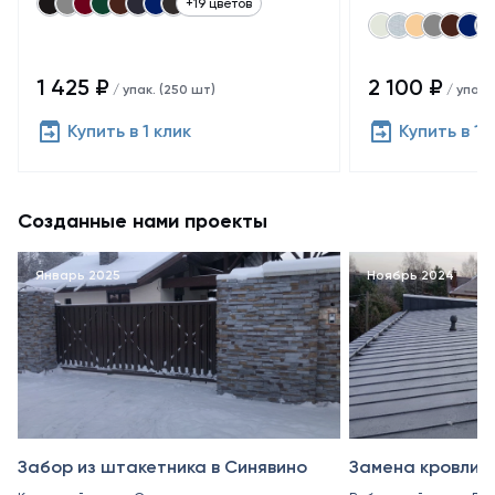
+19 цветов
1 425 ₽
2 100 ₽
/ упак. (250 шт)
/ упак.
Купить в 1 клик
Купить в 1 
Созданные нами проекты
Январь 2025
Ноябрь 2024
Забор из штакетника в Синявино
Замена кровли в