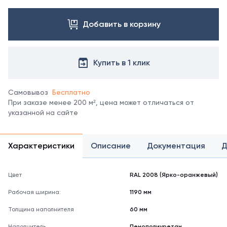
Посмотреть
все
цвета
Добавить в корзину
можно
в
справочнике
Купить в 1 клик
цветов
RAL.
*
Самовывоз
Бесплатно
отображение
При заказе менее 200 м², цена может отличаться от
цвета
указанной на сайте
на
мониторе
может
не
Характеристики
Описание
Документация
Д
полностью
соответствовать
его
Цвет
RAL 2008 (Ярко-оранжевый)
реальному
Рабочая ширина:
1190 мм
оттенку.
Толщина наполнителя
60 мм
Наполнитель
Пенополиуретан