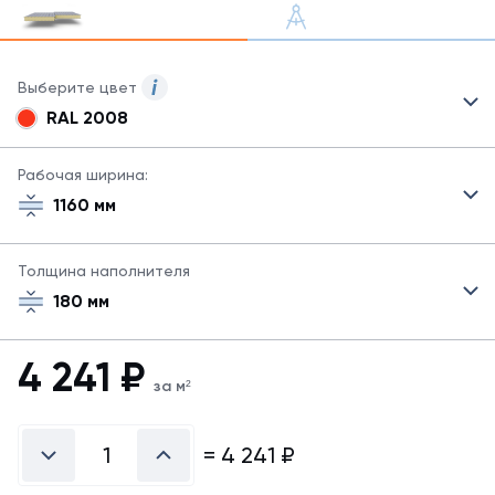
Выберите цвет
RAL 2008
Для
сэндвич-
панелей
Рабочая ширина:
могут
1160 мм
быть
указаны
не
Толщина наполнителя
все
180 мм
возможные
цвета.
Для
4 241
₽
заказа
за м²
другого
цвета
свяжитесь
=
4 241
₽
с
менеджером.