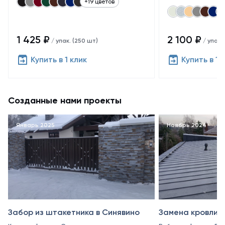
+19 цветов
1 425 ₽
2 100 ₽
/ упак. (250 шт)
/ упак.
Купить в 1 клик
Купить в 1 
Созданные нами проекты
Январь 2025
Ноябрь 2024
Забор из штакетника в Синявино
Замена кровли в