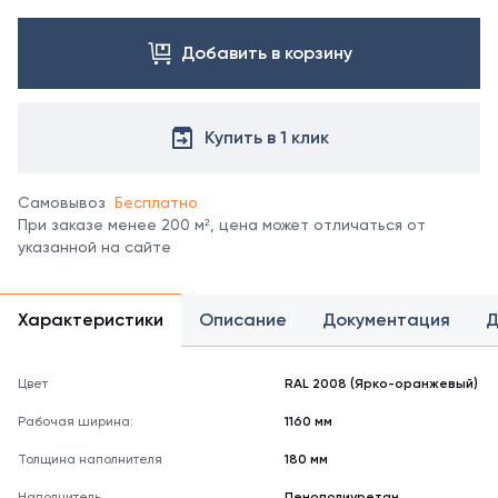
Посмотреть
все
цвета
Добавить в корзину
можно
в
справочнике
Купить в 1 клик
цветов
RAL.
*
Самовывоз
Бесплатно
отображение
При заказе менее 200 м², цена может отличаться от
цвета
указанной на сайте
на
мониторе
может
не
Характеристики
Описание
Документация
Д
полностью
соответствовать
его
Цвет
RAL 2008 (Ярко-оранжевый)
реальному
Рабочая ширина:
1160 мм
оттенку.
Толщина наполнителя
180 мм
Наполнитель
Пенополиуретан